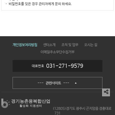
비밀번호를 잊은 경우 관리자에게 문의 하세요.
개인정보처리방침
센터소개
조직 및 업무
오시는 길
이메일주소무단수집거부
031-271-9579
대표번호
--- 관련사이트 ---
경기농촌융복합산업
활성화 지원센터
(12805)경기도 광주시 곤지암읍 경충대로
731