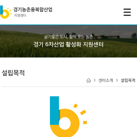
모바일 주 메뉴 열기
살기좋은 도시, 활짝 웃는 농촌
경기 6차산업 활성화 지원센터
설립목적
센터소개
설립목적