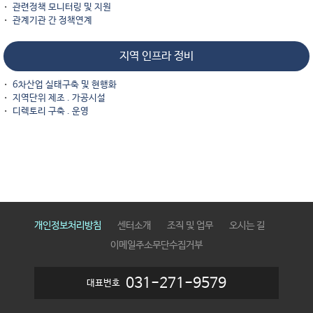
관련정책 모니터링 및 지원
관계기관 간 정책연계
지역 인프라 정비
6차산업 실태구축 및 현행화
지역단위 제조 . 가공시설
디렉토리 구축 . 운영
개인정보처리방침
센터소개
조직 및 업무
오시는 길
이메일주소무단수집거부
031-271-9579
대표번호