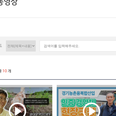
동영상
드
물
10
개